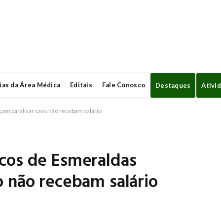
ias da Área Médica
Editais
Fale Conosco
Destaques
Ativi
m paralisar caso não recebam salário
cos de Esmeraldas
o não recebam salário