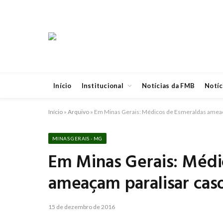
Início
Institucional
Notícias da FMB
Notíc
Início
»
Arquivo
»
Em Minas Gerais: Médicos de Esmeraldas ameaça
MINAS GERAIS - MG
Em Minas Gerais: Médi
ameaçam paralisar cas
15 de dezembro de 2016