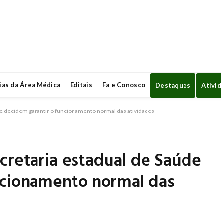
ias da Área Médica
Editais
Fale Conosco
Destaques
Ativi
de decidem garantir o funcionamento normal das atividades
cretaria estadual de Saúde
ncionamento normal das