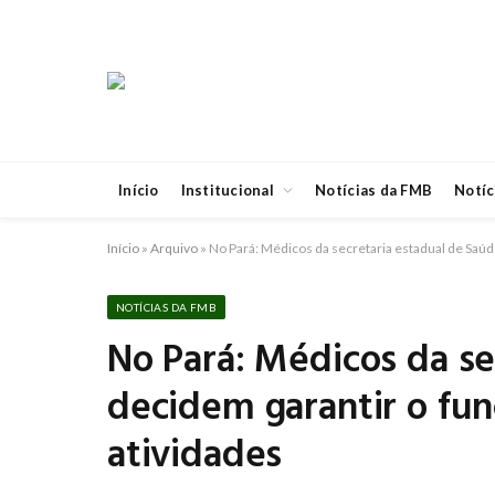
Início
Institucional
Notícias da FMB
Notíc
Início
»
Arquivo
»
No Pará: Médicos da secretaria estadual de Saú
NOTÍCIAS DA FMB
No Pará: Médicos da se
decidem garantir o fu
atividades