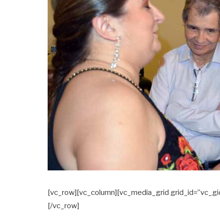
[vc_row][vc_column][vc_media_grid grid_id=”vc
[/vc_row]