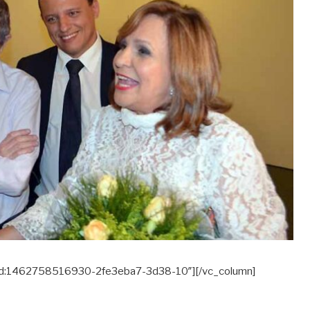
_gid:1462758516930-2fe3eba7-3d38-10″][/vc_column]