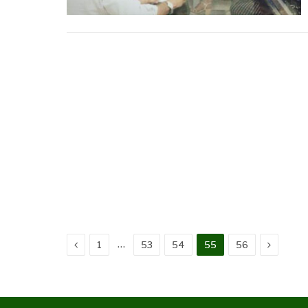
Anterior
Próxima
…
1
53
54
55
56