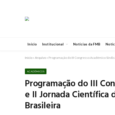
Início
Institucional
Notícias da FMB
Notíc
Início
»
Arquivo
»
Programação do III Congresso Acadêmico Sindical
ACADÊMICOS
Programação do III Co
e II Jornada Científic
Brasileira