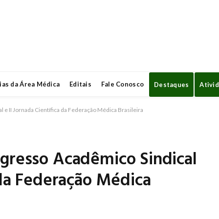
ias da Área Médica
Editais
Fale Conosco
Destaques
Ativi
 e II Jornada Científica da Federação Médica Brasileira
ngresso Acadêmico Sindical
a da Federação Médica