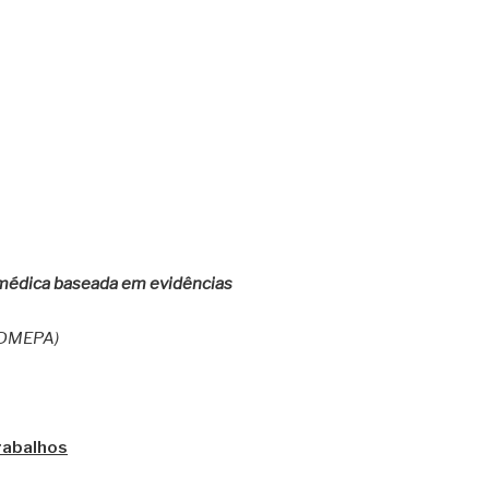
 médica baseada em evidências
NDMEPA)
rabalhos