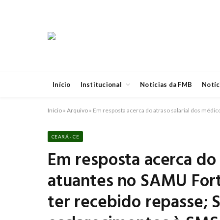
Início
Institucional
Notícias da FMB
Notíc
Início
»
Arquivo
»
Em resposta acerca do atraso salarial dos médi
CEARÁ - CE
Em resposta acerca do 
atuantes no SAMU Fort
ter recebido repasse; 