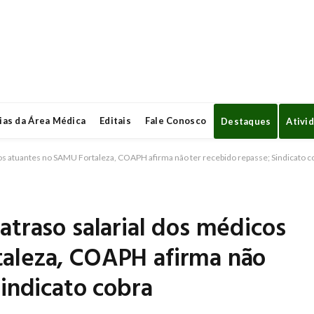
ias da Área Médica
Editais
Fale Conosco
Destaques
Ativi
cos atuantes no SAMU Fortaleza, COAPH afirma não ter recebido repasse; Sindicato 
atraso salarial dos médicos
aleza, COAPH afirma não
Sindicato cobra