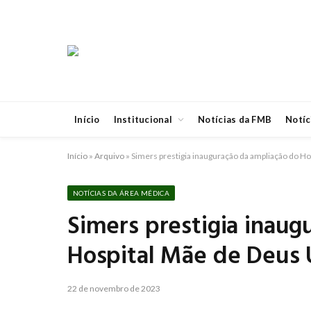
Início
Institucional
Notícias da FMB
Notíc
Início
»
Arquivo
»
Simers prestigia inauguração da ampliação do 
NOTÍCIAS DA ÁREA MÉDICA
Simers prestigia inaug
Hospital Mãe de Deus
22 de novembro de 2023