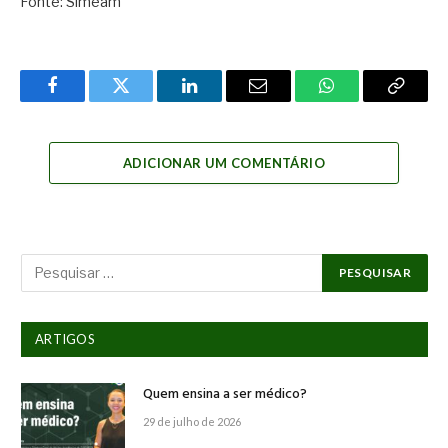
Fonte: Simeam
Facebook
Twitter
LinkedIn
Email
WhatsApp
Copy
Link
ADICIONAR UM COMENTÁRIO
ARTIGOS
Quem ensina a ser médico?
29 de julho de 2026