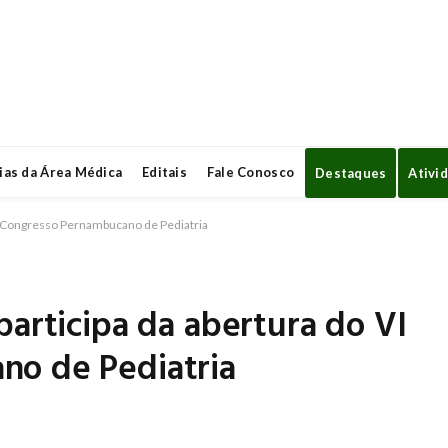
ias da Área Médica
Editais
Fale Conosco
Destaques
Ativi
VI Congresso Pernambucano de Pediatria
participa da abertura do VI
no de Pediatria