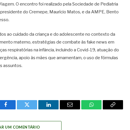
agem. O encontro foi realizado pela Sociedade de Pediatria
 O presidente do Cremepe, Maurício Matos, e da AMPE, Bento
esso.
os ao cuidado da criança e do adolescente no contexto da
itamento materno, estratégias de combate às fake news em
as respiratórias na infância, incluindo a Covid-19, atuação do
emergência, apoio às mães que amamentam, o uso de fórmulas
os assuntos.
Facebook
Twitter
LinkedIn
Email
WhatsApp
Copy
Link
AR UM COMENTÁRIO