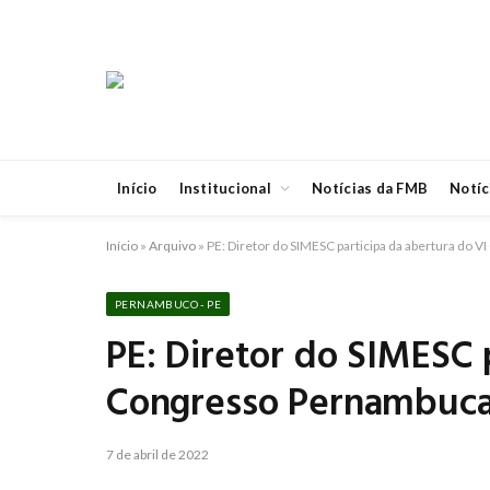
Início
Institucional
Notícias da FMB
Notíc
Início
»
Arquivo
»
PE: Diretor do SIMESC participa da abertura do 
PERNAMBUCO - PE
PE: Diretor do SIMESC 
Congresso Pernambuca
7 de abril de 2022