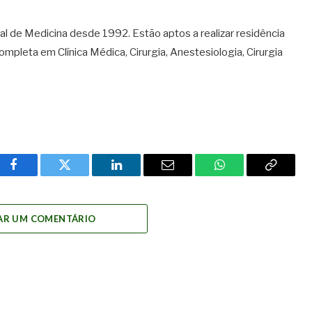
l de Medicina desde 1992. Estão aptos a realizar residência
ompleta em Clínica
Médica
, Cirurgia, Anestesiologia, Cirurgia
Facebook
Twitter
LinkedIn
Email
WhatsApp
Copy
Link
AR UM COMENTÁRIO