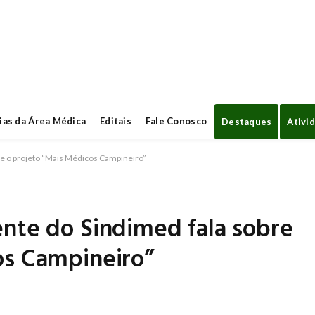
ias da Área Médica
Editais
Fale Conosco
Destaques
Ativi
re o projeto “Mais Médicos Campineiro”
ente do Sindimed fala sobre
os Campineiro”