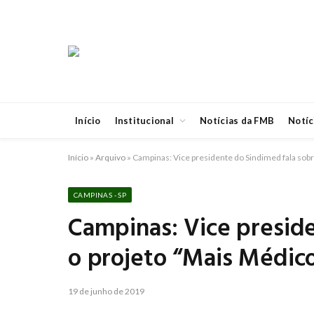
Início
Institucional
Notícias da FMB
Notíc
Início
»
Arquivo
»
Campinas: Vice presidente do Sindimed fala sob
CAMPINAS - SP
Campinas: Vice presid
o projeto “Mais Médic
19 de junho de 2019