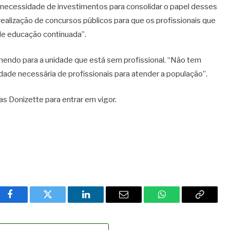
 necessidade de investimentos para consolidar o papel desses
realização de concursos públicos para que os profissionais que
de educação continuada”.
endo para a unidade que está sem profissional. “Não tem
ade necessária de profissionais para atender a população”.
s Donizette para entrar em vigor.
Facebook
Twitter
LinkedIn
Email
WhatsApp
Copy
Link