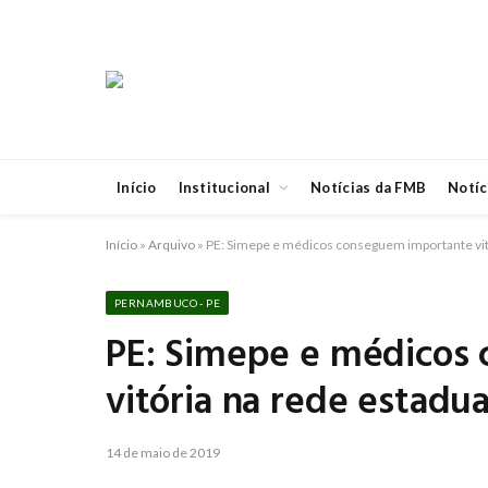
Início
Institucional
Notícias da FMB
Notíc
Início
»
Arquivo
»
PE: Simepe e médicos conseguem importante vit
PERNAMBUCO - PE
PE: Simepe e médicos
vitória na rede estadua
14 de maio de 2019