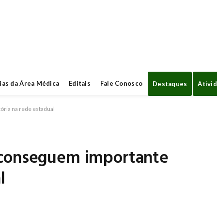
ias da Área Médica
Editais
Fale Conosco
Destaques
Ativi
ória na rede estadual
 conseguem importante
l