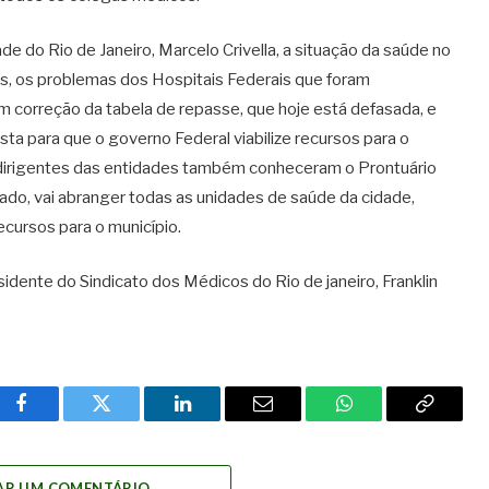
de do Rio de Janeiro, Marcelo Crivella, a situação da saúde no
les, os problemas dos Hospitais Federais que foram
m correção da tabela de repasse, que hoje está defasada, e
sta para que o governo Federal viabilize recursos para o
dirigentes das entidades também conheceram o Prontuário
tado, vai abranger todas as unidades de saúde da cidade,
cursos para o município.
dente do Sindicato dos Médicos do Rio de janeiro, Franklin
Facebook
Twitter
LinkedIn
Email
WhatsApp
Copy
Link
AR UM COMENTÁRIO