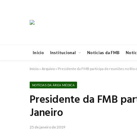
Início
Institucional
Notícias da FMB
Notíc
Início
»
Arquivo
»
Presidente da FMB participa de reuniões no Rio 
NOTÍCIAS DA ÁREA MÉDICA
Presidente da FMB part
Janeiro
25 de janeiro de 2019