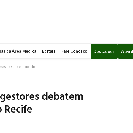
ias da Área Médica
Editais
Fale Conosco
Destaques
Ativi
mas da saúde do Recife
 gestores debatem
 Recife