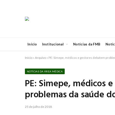
Início
Institucional
Notícias da FMB
Notíc
Início
»
Arquivo
»
PE: Simepe, médicos e gestores debatem proble
NOTÍCIAS DA ÁREA MÉDICA
PE: Simepe, médicos e
problemas da saúde do
25 de julho de 2018