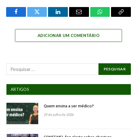
Facebook
Twitter
LinkedIn
Email
WhatsApp
Copy
Link
ADICIONAR UM COMENTÁRIO
ARTIGOS
Quem ensina a ser médico?
29 de julho de 2026