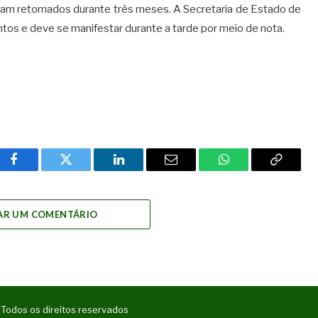
ram retomados durante três meses. A Secretaria de Estado de
tos e deve se manifestar durante a tarde por meio de nota.
Facebook
Twitter
LinkedIn
Email
WhatsApp
Copy
Link
AR UM COMENTÁRIO
 Todos os direitos reservados