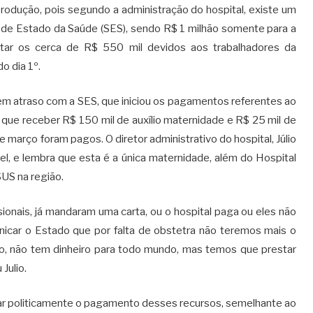
odução, pois segundo a administração do hospital, existe um
a de Estado da Saúde (SES), sendo R$ 1 milhão somente para a
itar os cerca de R$ 550 mil devidos aos trabalhadores da
o dia 1º.
em atraso com a SES, que iniciou os pagamentos referentes ao
que receber R$ 150 mil de auxílio maternidade e R$ 25 mil de
 e março foram pagos. O diretor administrativo do hospital, Júlio
el, e lembra que esta é a única maternidade, além do Hospital
SUS na região.
ionais, já mandaram uma carta, ou o hospital paga ou eles não
icar o Estado que por falta de obstetra não teremos mais o
rto, não tem dinheiro para todo mundo, mas temos que prestar
Julio.
ular politicamente o pagamento desses recursos, semelhante ao