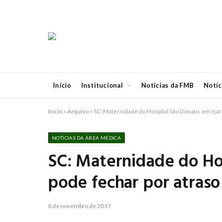
Início
Institucional
Notícias da FMB
Notíc
Início
»
Arquivo
»
SC: Maternidade do Hospital São Donato, em Içar
NOTÍCIAS DA ÁREA MÉDICA
SC: Maternidade do Hos
pode fechar por atraso
8 de novembro de 2017