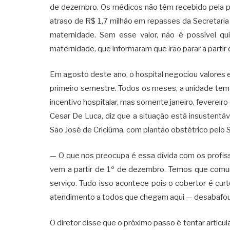
de dezembro. Os médicos não têm recebido pela pr
atraso de R$ 1,7 milhão em repasses da Secretari
maternidade. Sem esse valor, não é possível qu
maternidade, que informaram que irão parar a partir d
Em agosto deste ano, o hospital negociou valores 
primeiro semestre. Todos os meses, a unidade tem 
incentivo hospitalar, mas somente janeiro, fevereiro
Cesar De Luca, diz que a situação está insustentáv
São José de Criciúma, com plantão obstétrico pelo 
— O que nos preocupa é essa dívida com os profiss
vem a partir de 1º de dezembro. Temos que comun
serviço. Tudo isso acontece pois o cobertor é cu
atendimento a todos que chegam aqui — desabafou 
O diretor disse que o próximo passo é tentar artic