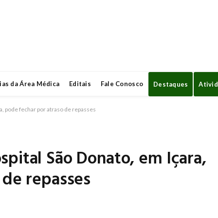
ias da Área Médica
Editais
Fale Conosco
Destaques
Ativi
a, pode fechar por atraso de repasses
pital São Donato, em Içara,
 de repasses