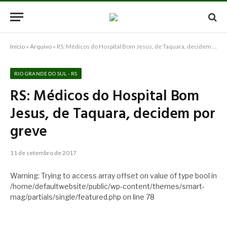
Início
»
Arquivo
»
RS: Médicos do Hospital Bom Jesus, de Taquara, decidem por greve
RIO GRANDE DO SUL - RS
RS: Médicos do Hospital Bom
Jesus, de Taquara, decidem por
greve
11 de setembro de 2017
Warning: Trying to access array offset on value of type bool in
/home/defaultwebsite/public/wp-content/themes/smart-
mag/partials/single/featured.php on line 78