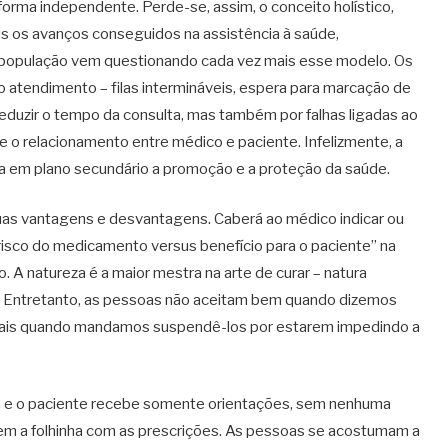
orma independente. Perde-se, assim, o conceito holístico,
is os avanços conseguidos na assistência à saúde,
a população vem questionando cada vez mais esse modelo. Os
 atendimento – filas intermináveis, espera para marcação de
eduzir o tempo da consulta, mas também por falhas ligadas ao
e o relacionamento entre médico e paciente. Infelizmente, a
oca em plano secundário a promoção e a proteção da saúde.
suas vantagens e desvantagens. Caberá ao médico indicar ou
“risco do medicamento versus benefício para o paciente” na
 A natureza é a maior mestra na arte de curar – natura
s. Entretanto, as pessoas não aceitam bem quando dizemos
mais quando mandamos suspendê-los por estarem impedindo a
ga e o paciente recebe somente orientações, sem nenhuma
em a folhinha com as prescrições. As pessoas se acostumam a