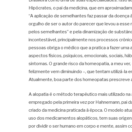
Hipócrates, o pai da medicina, que em aproximadamen
“A aplicação de semelhantes faz passar da doença 
orgulho de ser o autor do parecer que levou a ess
pelos semelhantes” e pela dinamização de substância
incontestável, principalmente nos processos crônico
pessoas obriga o médico que a pratica a fazer um
aspectos físicos, psíquicos, emocionais, sociais, h
sintomas. O grande risco da homeopatia, a meu ver,
felizmente vem diminuindo –, que tentam utilizá-la 
Atualmente, boa parte dos homeopatas prescreve a
A alopatia é o método terapêutico mais utilizado na
empregado pela primeira vez por Hahnemann, pai da
criado da medicina praticada à época. O modelo at
uso dos medicamentos alopáticos, tem suas orige
por dividir o ser humano em corpo e mente, assim