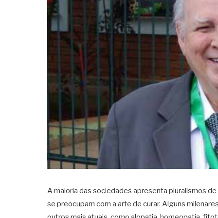
A maioria das sociedades apresenta pluralismos de 
se preocupam com a arte de curar. Alguns milenares,
outros mais atuais, como alopatia, homeopatia, fito