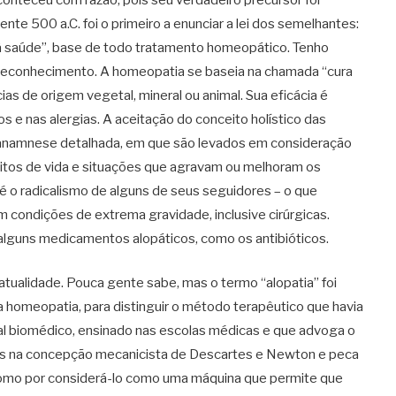
te 500 a.C. foi o primeiro a enunciar a lei dos semelhantes:
à saúde”, base de todo tratamento homeopático. Tenho
e reconhecimento. A homeopatia se baseia na chamada “cura
s de origem vegetal, mineral ou animal. Sua eficácia é
s e nas alergias. A aceitação do conceito holístico das
a anamnese detalhada, em que são levados em consideração
ábitos de vida e situações que agravam ou melhoram os
 é o radicalismo de alguns de seus seguidores – o que
em condições de extrema gravidade, inclusive cirúrgicas.
lguns medicamentos alopáticos, como os antibióticos.
 atualidade. Pouca gente sabe, mas o termo “alopatia” foi
 homeopatia, para distinguir o método terapêutico que havia
ual biomédico, ensinado nas escolas médicas e que advoga o
ns na concepção mecanicista de Descartes e Newton e peca
 como por considerá-lo como uma máquina que permite que