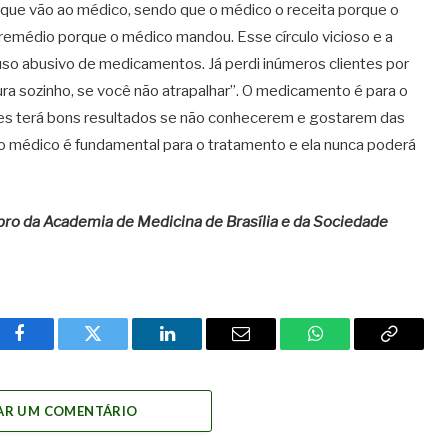
 que vão ao médico, sendo que o médico o receita porque o
remédio porque o médico mandou. Esse círculo vicioso e a
so abusivo de medicamentos. Já perdi inúmeros clientes por
ura sozinho, se você não atrapalhar”. O medicamento é para o
deles terá bons resultados se não conhecerem e gostarem das
o médico é fundamental para o tratamento e ela nunca poderá
bro da Academia de Medicina de Brasília e da Sociedade
Facebook
Twitter
LinkedIn
Email
WhatsApp
Copy
Link
AR UM COMENTÁRIO