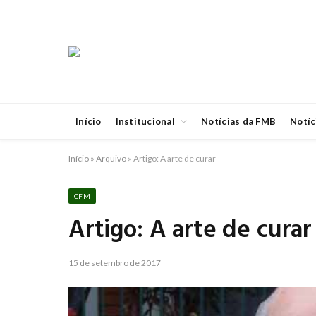
Início
Institucional
Notícias da FMB
Notíc
Início
»
Arquivo
»
Artigo: A arte de curar
CFM
Artigo: A arte de curar
15 de setembro de 2017