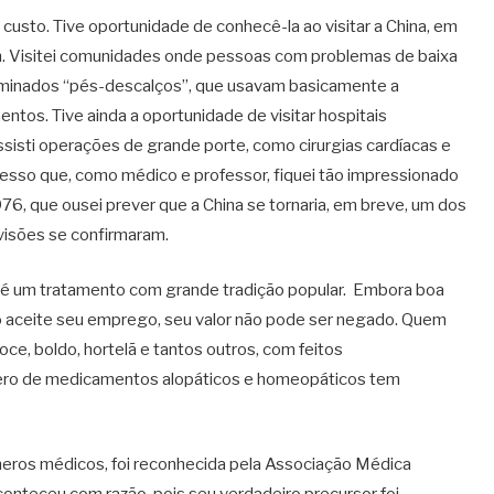
o custo. Tive oportunidade de conhecê-la ao visitar a China, em
m. Visitei comunidades onde pessoas com problemas de baixa
minados “pés-descalços”, que usavam basicamente a
ntos. Tive ainda a oportunidade de visitar hospitais
ssisti operações de grande porte, como cirurgias cardíacas e
fesso que, como médico e professor, fiquei tão impressionado
76, que ousei prever que a China se tornaria, em breve, um dos
visões se confirmaram.
e já é um tratamento com grande tradição popular. Embora boa
 aceite seu emprego, seu valor não pode ser negado. Quem
oce, boldo, hortelã e tantos outros, com feitos
ro de medicamentos alopáticos e homeopáticos tem
úmeros médicos, foi reconhecida pela Associação Médica
conteceu com razão, pois seu verdadeiro precursor foi