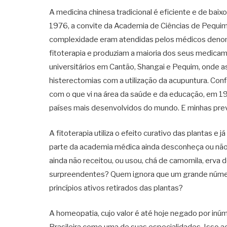
A medicina chinesa tradicional é eficiente e de baix
1976, a convite da Academia de Ciências de Pequi
complexidade eram atendidas pelos médicos deno
fitoterapia e produziam a maioria dos seus medicame
universitários em Cantão, Shangai e Pequim, onde a
histerectomias com a utilização da acupuntura. Con
com o que vi na área da saúde e da educação, em 19
países mais desenvolvidos do mundo. E minhas pre
A fitoterapia utiliza o efeito curativo das plantas 
parte da academia médica ainda desconheça ou não
ainda não receitou, ou usou, chá de camomila, erva d
surpreendentes? Quem ignora que um grande núme
princípios ativos retirados das plantas?
A homeopatia, cujo valor é até hoje negado por in
Brasileira como uma de suas especialidades. Isso a