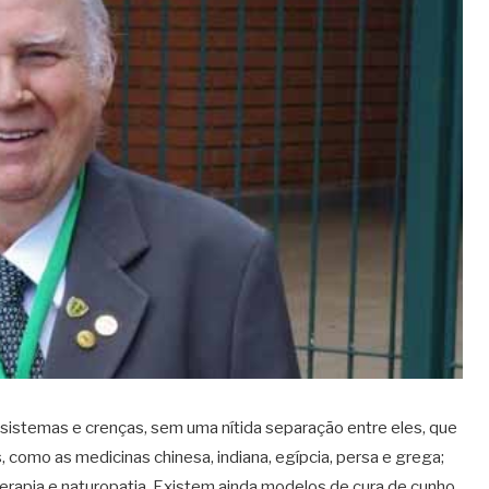
sistemas e crenças, sem uma nítida separação entre eles, que
 como as medicinas chinesa, indiana, egípcia, persa e grega;
terapia e naturopatia. Existem ainda modelos de cura de cunho