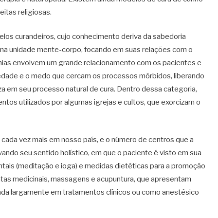
itas religiosas.
pelos curandeiros, cujo conhecimento deriva da sabedoria
uma unidade mente-corpo, focando em suas relações com o
nias envolvem um grande relacionamento com os pacientes e
nsiedade e o medo que cercam os processos mórbidos, liberando
za em seu processo natural de cura. Dentro dessa categoria,
os utilizados por algumas igrejas e cultos, que exorcizam o
 cada vez mais em nosso país, e o número de centros que a
ndo seu sentido holístico, em que o paciente é visto em sua
ntais (meditação e ioga) e medidas dietéticas para a promoção
antas medicinais, massagens e acupuntura, que apresentam
izada largamente em tratamentos clínicos ou como anestésico