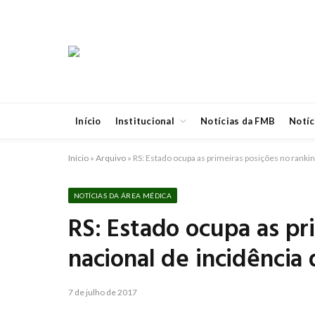
Início
Institucional
Notícias da FMB
Notíc
Início
»
Arquivo
»
RS: Estado ocupa as primeiras posições no ranking
NOTÍCIAS DA ÁREA MÉDICA
RS: Estado ocupa as pr
nacional de incidência d
7 de julho de 2017