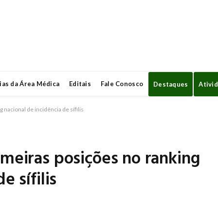
ias da Área Médica
Editais
Fale Conosco
Destaques
Ativi
 nacional de incidência de sífilis
imeiras posições no ranking
e sífilis