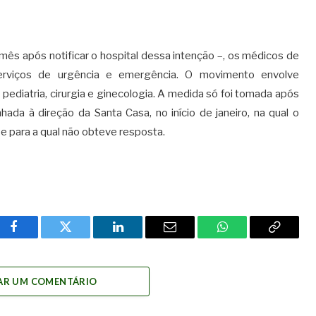
 mês após notificar o hospital dessa intenção –, os médicos de
viços de urgência e emergência. O movimento envolve
, pediatria, cirurgia e ginecologia. A medida só foi tomada após
hada à direção da Santa Casa, no início de janeiro, na qual o
e para a qual não obteve resposta.
Facebook
Twitter
LinkedIn
Email
WhatsApp
Copy
Link
AR UM COMENTÁRIO