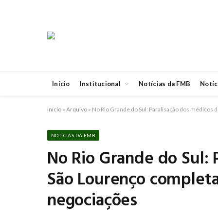
Início
Institucional
Notícias da FMB
Notíc
Início
»
Arquivo
»
No Rio Grande do Sul: Paralisação dos médicos
NOTÍCIAS DA FMB
No Rio Grande do Sul: 
São Lourenço complet
negociações