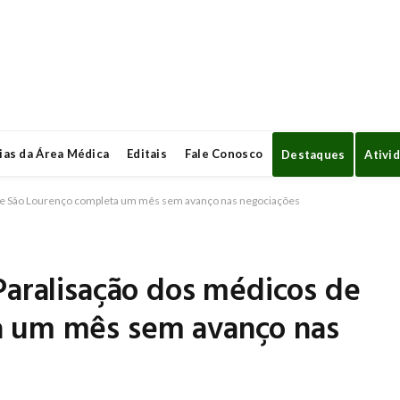
ias da Área Médica
Editais
Fale Conosco
Destaques
Ativi
 de São Lourenço completa um mês sem avanço nas negociações
Paralisação dos médicos de
a um mês sem avanço nas