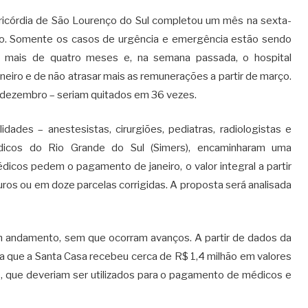
ricórdia de São Lourenço do Sul completou um mês na sexta-
rdo. Somente os casos de urgência e emergência estão sendo
á mais de quatro meses e, na semana passada, o hospital
eiro e de não atrasar mais as remunerações a partir de março.
 dezembro – seriam quitados em 36 vezes.
lidades – anestesistas, cirurgiões, pediatras, radiologistas e
édicos do Rio Grande do Sul (Simers), encaminharam uma
dicos pedem o pagamento de janeiro, o valor integral a partir
ros ou em doze parcelas corrigidas. A proposta será analisada
 andamento, sem que ocorram avanços. A partir de dados da
ça que a Santa Casa recebeu cerca de R$ 1,4 milhão em valores
o, que deveriam ser utilizados para o pagamento de médicos e