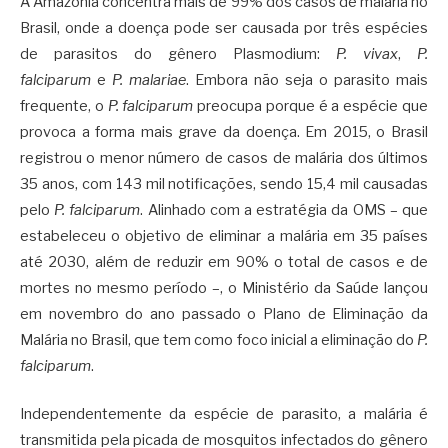
A Amazônia concentra mais de 99% dos casos de malária no
Brasil, onde a doença pode ser causada por três espécies
de parasitos do gênero Plasmodium:
P. vivax
,
P.
falciparum
e
P. malariae
. Embora não seja o parasito mais
frequente, o
P. falciparum
preocupa porque é a espécie que
provoca a forma mais grave da doença. Em 2015, o Brasil
registrou o menor número de casos de malária dos últimos
35 anos, com 143 mil notificações, sendo 15,4 mil causadas
pelo
P. falciparum
. Alinhado com a estratégia da OMS – que
estabeleceu o objetivo de eliminar a malária em 35 países
até 2030, além de reduzir em 90% o total de casos e de
mortes no mesmo período –, o Ministério da Saúde lançou
em novembro do ano passado o Plano de Eliminação da
Malária no Brasil, que tem como foco inicial a eliminação do
P.
falciparum
.
Independentemente da espécie de parasito, a malária é
transmitida pela picada de mosquitos infectados do gênero