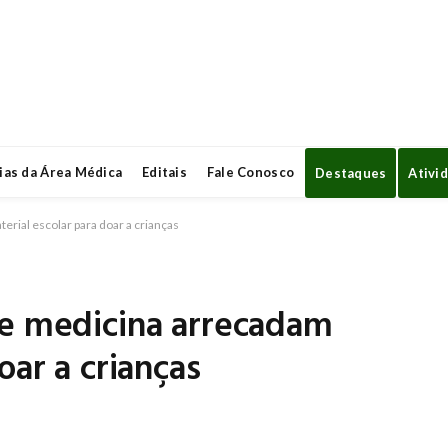
ias da Área Médica
Editais
Fale Conosco
Destaques
Ativi
rial escolar para doar a crianças
de medicina arrecadam
oar a crianças