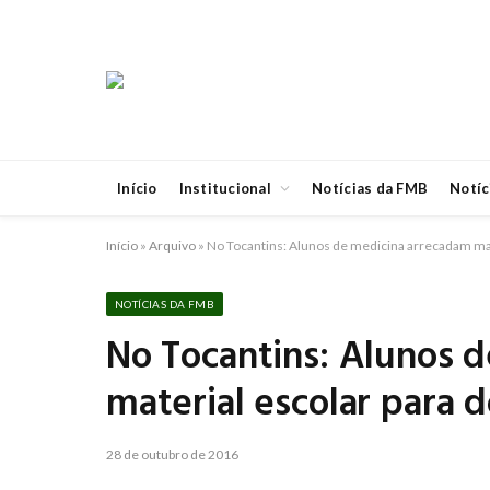
Início
Institucional
Notícias da FMB
Notíc
Início
»
Arquivo
»
No Tocantins: Alunos de medicina arrecadam mate
NOTÍCIAS DA FMB
No Tocantins: Alunos 
material escolar para d
28 de outubro de 2016