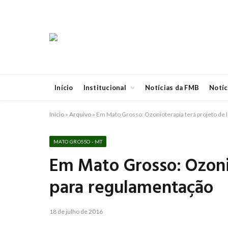
Início
Institucional
Notícias da FMB
Notíc
Início
»
Arquivo
»
Em Mato Grosso: Ozonioterapia terá projeto de 
MATO GROSSO - MT
Em Mato Grosso: Ozonio
para regulamentação
18 de julho de 2016