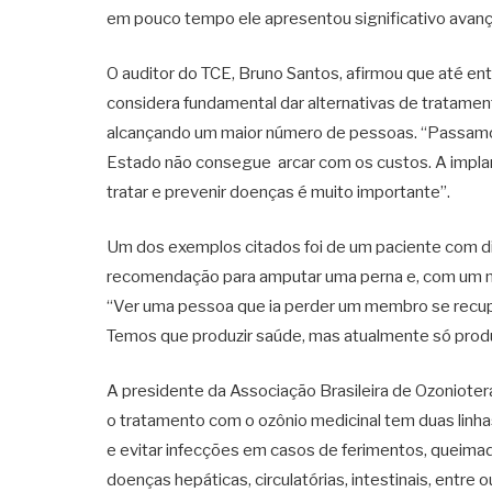
em pouco tempo ele apresentou significativo avanço”
O auditor do TCE, Bruno Santos, afirmou que até e
considera fundamental dar alternativas de tratamen
alcançando um maior número de pessoas. “Passamos
Estado não consegue arcar com os custos. A implan
tratar e prevenir doenças é muito importante”.
Um dos exemplos citados foi de um paciente com dia
recomendação para amputar uma perna e, com um mês
“Ver uma pessoa que ia perder um membro se recup
Temos que produzir saúde, mas atualmente só prod
A presidente da Associação Brasileira de Ozoniotera
o tratamento com o ozônio medicinal tem duas linhas 
e evitar infecções em casos de ferimentos, queimad
doenças hepáticas, circulatórias, intestinais, entr