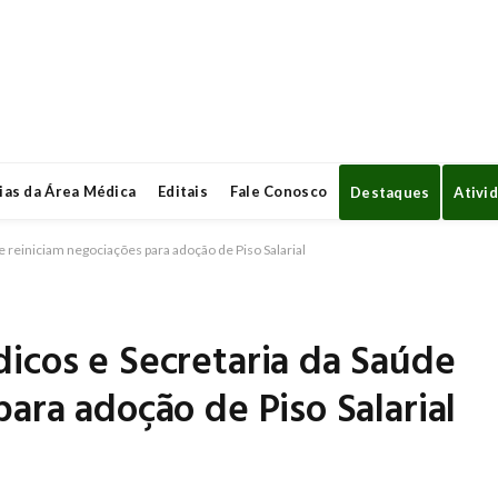
ias da Área Médica
Editais
Fale Conosco
Destaques
Ativi
 reiniciam negociações para adoção de Piso Salarial
icos e Secretaria da Saúde
ara adoção de Piso Salarial