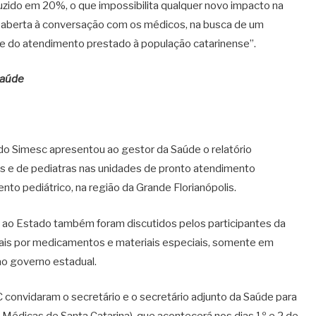
uzido em 20%, o que impossibilita qualquer novo impacto na
 aberta à conversação com os médicos, na busca de um
e do atendimento prestado à população catarinense”.
Saúde
 do Simesc apresentou ao gestor da Saúde o relatório
os e de pediatras nas unidades de pronto atendimento
nto pediátrico, na região da Grande Florianópolis.
m ao Estado também foram discutidos pelos participantes da
ciais por medicamentos e materiais especiais, somente em
o governo estadual.
convidaram o secretário e o secretário adjunto da Saúde para
édicas de Santa Catarina), que acontecerá nos dias 1º e 2 de