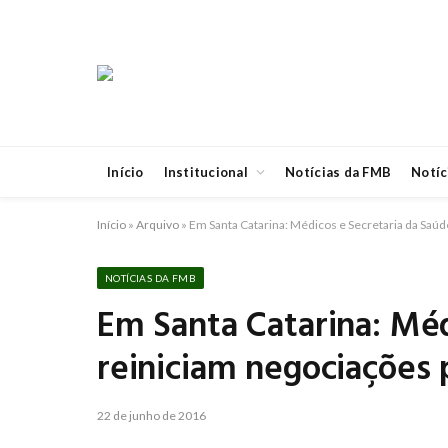
Início
Institucional
Notícias da FMB
Notíc
Início
»
Arquivo
»
Em Santa Catarina: Médicos e Secretaria da Saúde
NOTÍCIAS DA FMB
Em Santa Catarina: Méd
reiniciam negociações p
22 de junho de 2016