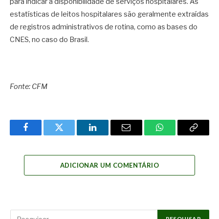
para indicar a disponibilidade de serviços hospitalares. As
estatísticas de leitos hospitalares são geralmente extraídas
de registros administrativos de rotina, como as bases do
CNES, no caso do Brasil.
Fonte: CFM
Facebook
Twitter
LinkedIn
Email
WhatsApp
Copy
Link
ADICIONAR UM COMENTÁRIO