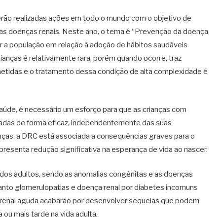
rão realizadas ações em todo o mundo com o objetivo de
das doenças renais. Neste ano, o tema é “Prevenção da doença
a população em relação à adoção de hábitos saudáveis
rianças é relativamente rara, porém quando ocorre, traz
etidas e o tratamento dessa condição de alta complexidade é
úde, é necessário um esforço para que as crianças com
tadas de forma eficaz, independentemente das suas
nças, a DRC está associada a consequências graves para o
esenta redução significativa na esperança de vida ao nascer.
e dos adultos, sendo as anomalias congênitas e as doenças
uanto glomerulopatias e doença renal por diabetes incomuns
o renal aguda acabarão por desenvolver sequelas que podem
a ou mais tarde na vida adulta.