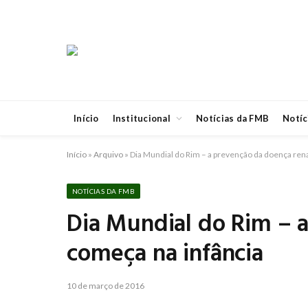
Início
Institucional
Notícias da FMB
Notíc
Início
»
Arquivo
»
Dia Mundial do Rim – a prevenção da doença rena
NOTÍCIAS DA FMB
Dia Mundial do Rim – a 
começa na infância
10 de março de 2016