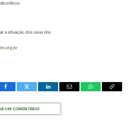
alcoólicos
r a situação dos seus rins
bn.org.br
Facebook
Twitter
LinkedIn
Email
WhatsApp
Copy
Link
AR UM COMENTÁRIO