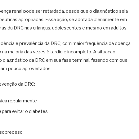
oença renal pode ser retardada, desde que o diagnóstico seja
apêuticas apropriadas. Essa ação, se adotada plenamente em
cias da DRC nas crianças, adolescentes e mesmo em adultos.
ncidência e prevalência da DRC, com maior frequência da doença
o na maioria das vezes é tardio e incompleto. A situação
o diagnóstico da DRC em sua fase terminal, fazendo com que
ejam pouco aproveitados.
prevenção da DRC:
sica regularmente
) para evitar o diabetes
o sobrepeso