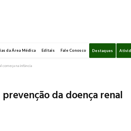
ias da Área Médica
Editais
Fale Conosco
Destaques
Ativi
l começa na infância
prevenção da doença renal