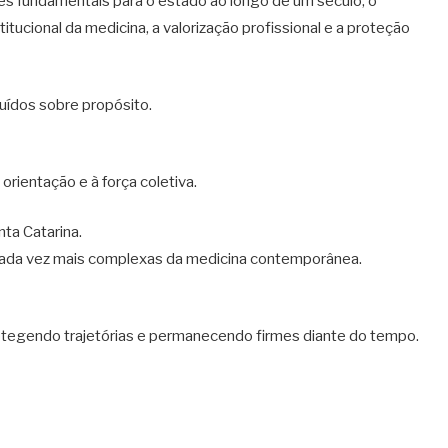
s fundamentais para o estado ao longo de um século, o
ucional da medicina, a valorização profissional e a proteção
ídos sobre propósito.
rientação e à força coletiva.
nta Catarina.
ada vez mais complexas da medicina contemporânea.
otegendo trajetórias e permanecendo firmes diante do tempo.