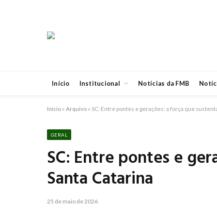
Início
Institucional
Notícias da FMB
Notíc
Início
»
Arquivo
»
SC: Entre pontes e gerações: a força que sustent
GERAL
SC: Entre pontes e ger
Santa Catarina
25 de maio de 2026