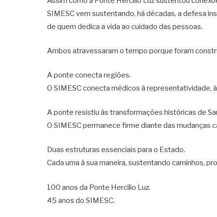
Assim como a Ponte Hercílio Luz sustentou conexõe
SIMESC vem sustentando, há décadas, a defesa instit
de quem dedica a vida ao cuidado das pessoas.
Ambos atravessaram o tempo porque foram constru
A ponte conecta regiões.
O SIMESC conecta médicos à representatividade, à o
A ponte resistiu às transformações históricas de Sa
O SIMESC permanece firme diante das mudanças c
Duas estruturas essenciais para o Estado.
Cada uma à sua maneira, sustentando caminhos, pr
100 anos da Ponte Hercílio Luz.
45 anos do SIMESC.