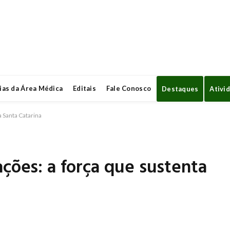
ias da Área Médica
Editais
Fale Conosco
Destaques
Ativi
a Santa Catarina
ações: a força que sustenta