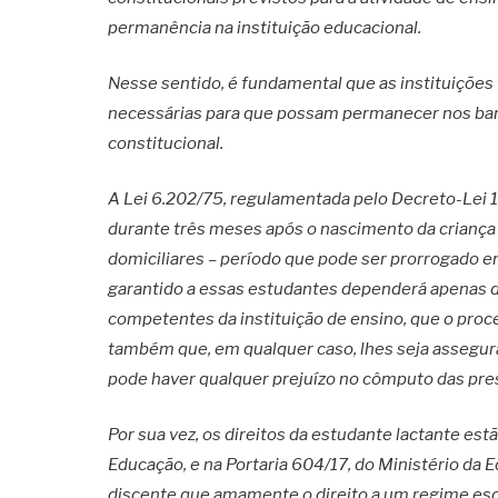
permanência na instituição educacional.
Nesse sentido, é fundamental que as instituições
necessárias para que possam permanecer nos ba
constitucional.
A Lei 6.202/75, regulamentada pelo Decreto-Lei 1
durante três meses após o nascimento da criança 
domiciliares – período que pode ser prorrogado e
garantido a essas estudantes dependerá apenas d
competentes da instituição de ensino, que o pro
também que, em qualquer caso, lhes seja assegura
pode haver qualquer prejuízo no cômputo das pre
Por sua vez, os direitos da estudante lactante estã
Educação, e na Portaria 604/17, do Ministério da 
discente que amamente o direito a um regime esc