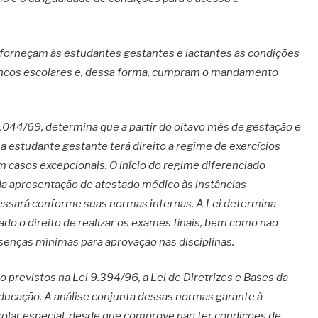
 forneçam às estudantes gestantes e lactantes as condições
ncos escolares e, dessa forma, cumpram o mandamento
.044/69, determina que a partir do oitavo mês de gestação e
a estudante gestante terá direito a regime de exercícios
m casos excepcionais. O início do regime diferenciado
a apresentação de atestado médico às instâncias
cessará conforme suas normas internas. A Lei determina
do o direito de realizar os exames finais, bem como não
senças mínimas para aprovação nas disciplinas.
o previstos na Lei 9.394/96, a Lei de Diretrizes e Bases da
Educação. A análise conjunta dessas normas garante à
olar especial, desde que comprove não ter condições de