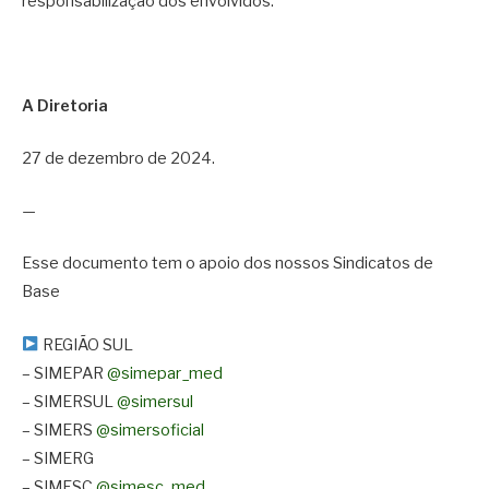
responsabilização dos envolvidos.
A Diretoria
27 de dezembro de 2024.
—
Esse documento tem o apoio dos nossos Sindicatos de
Base
REGIÃO SUL
– SIMEPAR
@simepar_med
– SIMERSUL
@simersul
– SIMERS
@simersoficial
– SIMERG
– SIMESC
@simesc_med