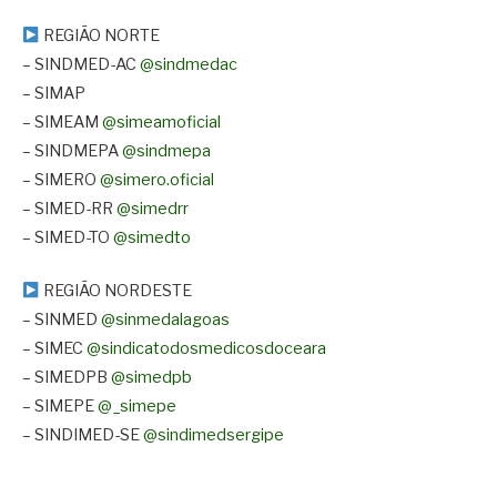
REGIÃO NORTE
– SINDMED-AC
@sindmedac
– SIMAP
– SIMEAM
@simeamoficial
– SINDMEPA
@sindmepa
– SIMERO
@simero.oficial
– SIMED-RR
@simedrr
– SIMED-TO
@simedto
REGIÃO NORDESTE
– SINMED
@sinmedalagoas
– SIMEC
@sindicatodosmedicosdoceara
– SIMEDPB
@simedpb
– SIMEPE
@_simepe
– SINDIMED-SE
@sindimedsergipe