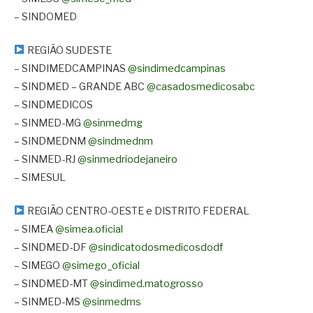
– SINDOMED
REGIÃO SUDESTE
– SINDIMEDCAMPINAS
@sindimedcampinas
– SINDMED – GRANDE ABC
@casadosmedicosabc
– SINDMEDICOS
– SINMED-MG
@sinmedmg
– SINDMEDNM
@sindmednm
– SINMED-RJ
@sinmedriodejaneiro
– SIMESUL
REGIÃO CENTRO-OESTE e DISTRITO FEDERAL
– SIMEA
@simea.oficial
– SINDMED-DF
@sindicatodosmedicosdodf
– SIMEGO
@simego_oficial
– SINDMED-MT
@sindimed.matogrosso
– SINMED-MS
@sinmedms