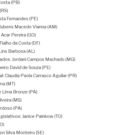
Costa (PB)
(RS)
sta Fernandes (PE)
io Rubens Macedo Vianna (AM)
 Acar Pereira (GO)
ialho da Costa (DF)
Lins Barbosa (AL)
ntados: Jordani Campos Machado (MG)
eiro David de Souza (PE)
: Claudia Paola Carrasco Aguilar (PR)
ima (MT)
 Lima Bronze (PA)
lveira (MS)
ardoso (PA)
gislativos: Janice Painkow (TO)
RO)
on Silva Monteiro (SE)