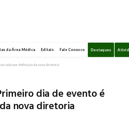
ias da Área Médica
Editais
Fale Conosco
Destaques
Ativi
arcado por definição da nova diretoria
rimeiro dia de evento é
da nova diretoria