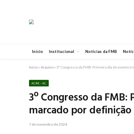
Início
Institucional
Notícias da FMB
Notíc
Início
»
Arquivo
»
3º Congresso da FMB: Primeiro dia de evento é m
ACRE - AC
3º Congresso da FMB: P
marcado por definição 
7 de novembro de 2024