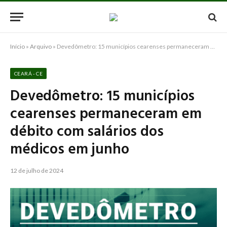
Início
»
Arquivo
»
Devedômetro: 15 municípios cearenses permaneceram em débito com salários dos médicos em junho
CEARÁ - CE
Devedômetro: 15 municípios
cearenses permaneceram em
débito com salários dos
médicos em junho
12 de julho de 2024