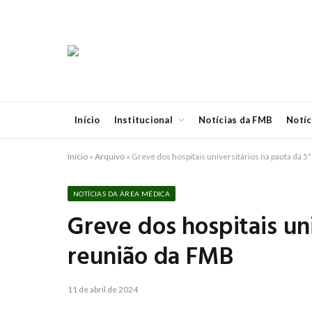
Início
Institucional
Notícias da FMB
Notíc
Início
»
Arquivo
»
Greve dos hospitais universitários na pauta da 5
NOTÍCIAS DA ÁREA MÉDICA
Greve dos hospitais uni
reunião da FMB
11 de abril de 2024