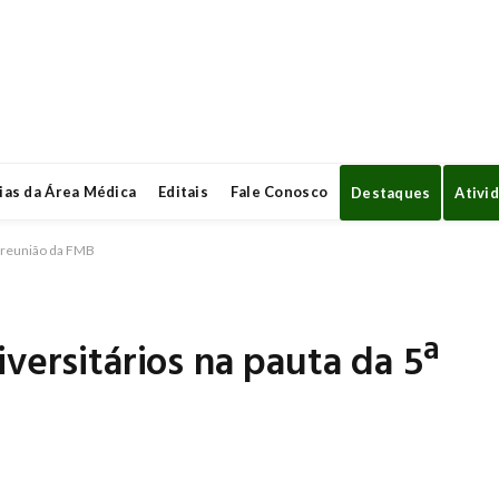
ias da Área Médica
Editais
Fale Conosco
Destaques
Ativi
ª reunião da FMB
versitários na pauta da 5ª