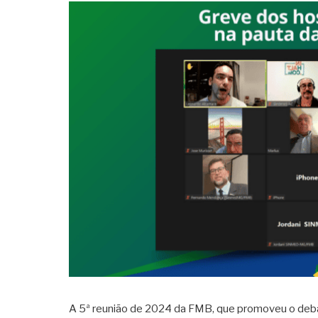
A 5ª reunião de 2024 da FMB, que promoveu o debat