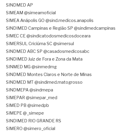
SINDMED AP
SIMEAM @simeamoficial
SIMEA Anápolis GO @sind.medicos.anapolis
SINDIMED Campinas e Região SP @sindimedcampinas
SIMEC CE @sindicatodosmedicosdoceara
SIMERSUL Criciúma SC @simersul
SINDMED ABC SP @casadosmedicosabc
SINDIMED Juiz de Fora e Zona da Mata
SINMED MG @sinmedmg
SINDMED Montes Claros e Norte de Minas
SINDMED MT @sindimed.matogrosso
SINDMEPA @sindmepa
SIMEPAR @simepar_med
SIMED PB @simedpb
SIMEPE @_simepe
SINDIMED RIO GRANDE RS
SIMERO @simero_oficial