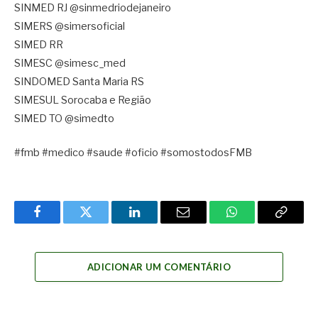
SINMED RJ @sinmedriodejaneiro
SIMERS @simersoficial
SIMED RR
SIMESC @simesc_med
SINDOMED Santa Maria RS
SIMESUL Sorocaba e Região
SIMED TO @simedto
#fmb #medico #saude #oficio #somostodosFMB
Facebook
Twitter
LinkedIn
Email
WhatsApp
Copy
Link
ADICIONAR UM COMENTÁRIO