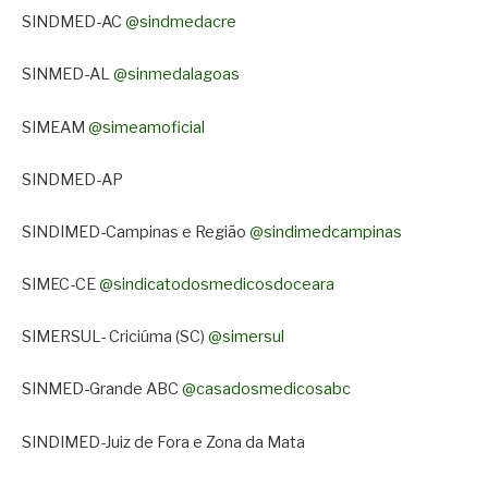
SINDMED-AC
@sindmedacre
SINMED-AL
@sinmedalagoas
SIMEAM
@simeamoficial
SINDMED-AP
SINDIMED-Campinas e Região
@sindimedcampinas
SIMEC-CE
@sindicatodosmedicosdoceara
SIMERSUL- Criciúma (SC)
@simersul
SINMED-Grande ABC
@casadosmedicosabc
SINDIMED-Juiz de Fora e Zona da Mata