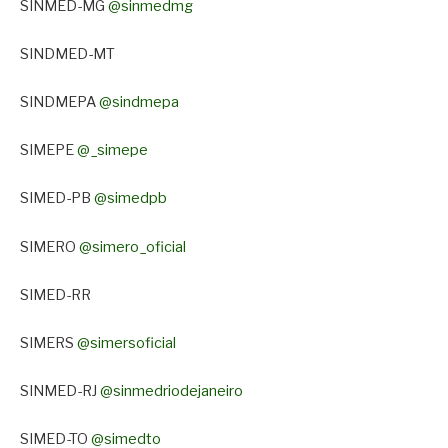
SINMED-MG
@sinmedmg
SINDMED-MT
SINDMEPA
@sindmepa
SIMEPE
@_simepe
SIMED-PB
@simedpb
SIMERO
@simero_oficial
SIMED-RR
SIMERS
@simersoficial
SINMED-RJ
@sinmedriodejaneiro
SIMED-TO
@simedto