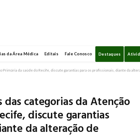
ias da Área Médica
Editais
Fale Conosco
Destaques
Ativi
 Primária da saúde do Recife, discute garantias para os profissionais, diante da alt
s das categorias da Atenção
cife, discute garantias
diante da alteração de