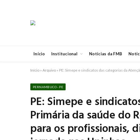
Início
Institucional
Notícias da FMB
Notíc
Início
»
Arquivo
»
PE: Simepe e sindicatos das categorias da Atenção
PERNAMBUCO - PE
PE: Simepe e sindicato
Primária da saúde do Re
para os profissionais, 