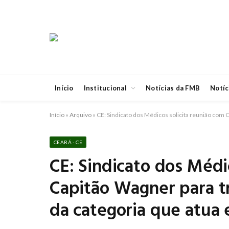
Início
Institucional
Notícias da FMB
Notíc
Início
»
Arquivo
»
CE: Sindicato dos Médicos solicita reunião com 
CEARÁ - CE
CE: Sindicato dos Médi
Capitão Wagner para tr
da categoria que atua