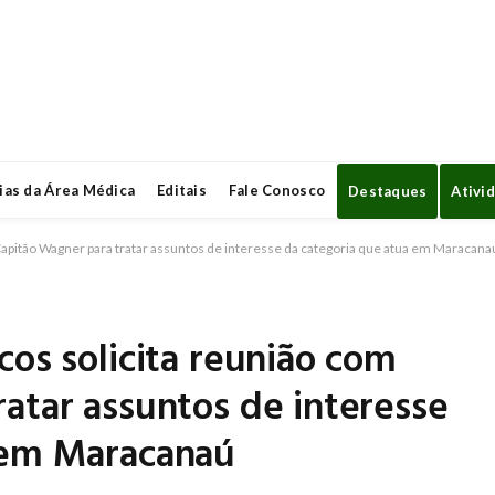
ias da Área Médica
Editais
Fale Conosco
Destaques
Ativi
Capitão Wagner para tratar assuntos de interesse da categoria que atua em Maracana
cos solicita reunião com
atar assuntos de interesse
 em Maracanaú