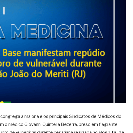
congrega a maioria e os principais Sindicatos de Médicos do
em o médico Giovanni Quintella Bezerra, preso em flagrante
stupro de vulnerável durante cesariana realizada no
Hospital da