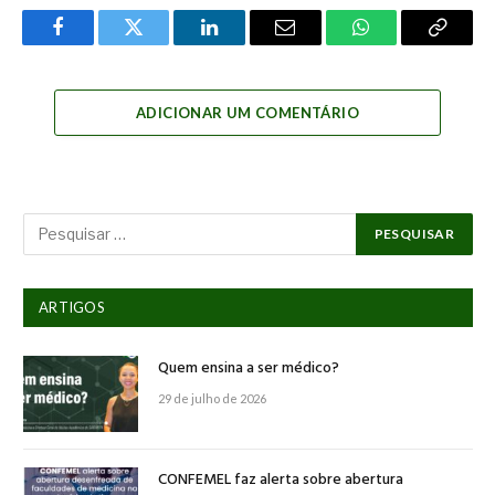
Facebook
Twitter
LinkedIn
Email
WhatsApp
Copy
Link
ADICIONAR UM COMENTÁRIO
ARTIGOS
Quem ensina a ser médico?
29 de julho de 2026
CONFEMEL faz alerta sobre abertura