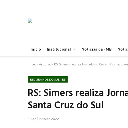
Início
Institucional
Notícias da FMB
Notíc
Início
»
Arquivo
»
RS: Simers realiza Jornada do Recém Formado em
RIO GRANDE DO SUL - RS
RS: Simers realiza Jo
Santa Cruz do Sul
13 de junho de 2022