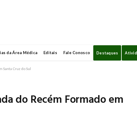
ias da Área Médica
Editais
Fale Conosco
Destaques
Ativi
 Santa Cruz do Sul
rnada do Recém Formado em