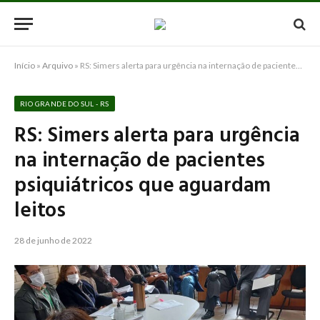
Início
»
Arquivo
»
RS: Simers alerta para urgência na internação de pacientes psiquiátricos que aguardam leitos
RIO GRANDE DO SUL - RS
RS: Simers alerta para urgência
na internação de pacientes
psiquiátricos que aguardam
leitos
28 de junho de 2022