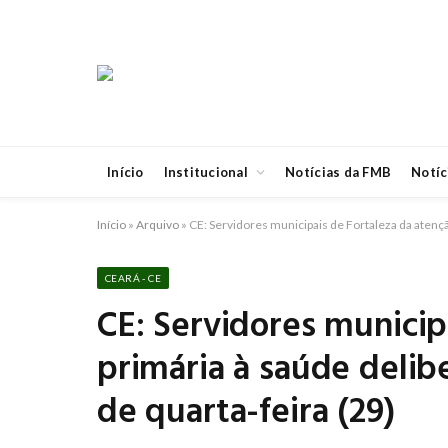
Início
Institucional
Notícias da FMB
Notíc
Início
»
Arquivo
»
CE: Servidores municipais de Fortaleza da atençã
CEARÁ - CE
CE: Servidores municip
primária à saúde delib
de quarta-feira (29)