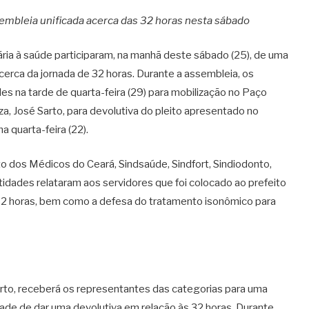
embleia unificada acerca das 32 horas nesta sábado
ária à saúde participaram, na manhã deste sábado (25), de uma
cerca da jornada de 32 horas. Durante a assembleia, os
des na tarde de quarta-feira (29) para mobilização no Paço
za, José Sarto, para devolutiva do pleito apresentado no
 quarta-feira (22).
o dos Médicos do Ceará, Sindsaúde, Sindfort, Sindiodonto,
tidades relataram aos servidores que foi colocado ao prefeito
32 horas, bem como a defesa do tratamento isonômico para
 Sarto, receberá os representantes das categorias para uma
idade de dar uma devolutiva em relação às 32 horas. Durante