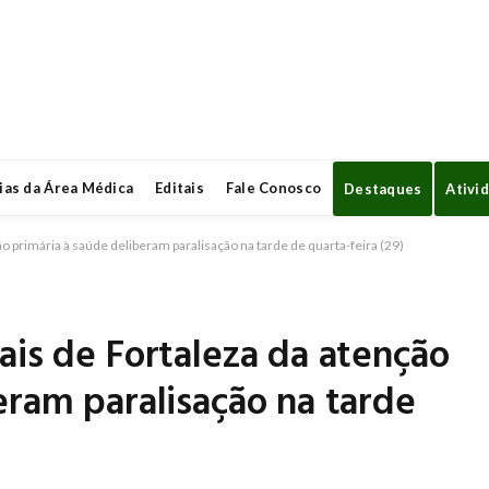
ias da Área Médica
Editais
Fale Conosco
Destaques
Ativi
o primária à saúde deliberam paralisação na tarde de quarta-feira (29)
ais de Fortaleza da atenção
eram paralisação na tarde