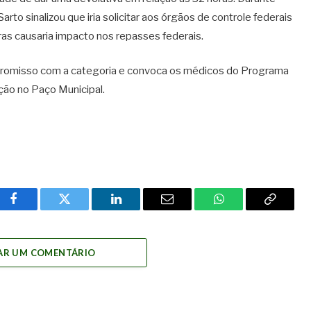
to sinalizou que iria solicitar aos órgãos de controle federais
oras causaria impacto nos repasses federais.
promisso com a categoria e convoca os médicos do Programa
ção no Paço Municipal.
Facebook
Twitter
LinkedIn
Email
WhatsApp
Copy
Link
AR UM COMENTÁRIO