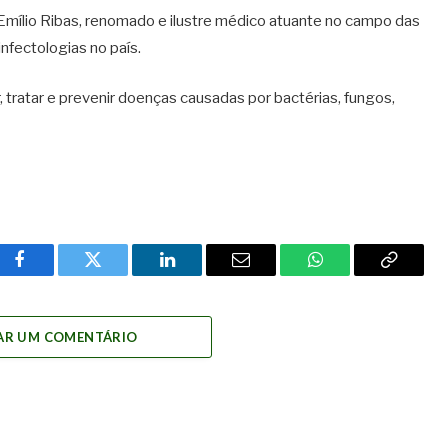
e Emílio Ribas, renomado e ilustre médico atuante no campo das
nfectologias no país.
, tratar e prevenir doenças causadas por bactérias, fungos,
Facebook
Twitter
LinkedIn
Email
WhatsApp
Copy
Link
AR UM COMENTÁRIO