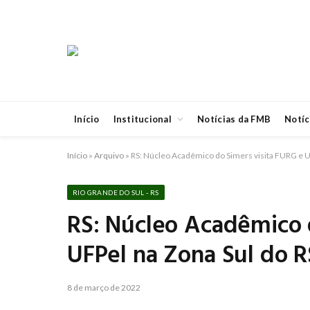
Início
Institucional
Notícias da FMB
Notíc
Início
»
Arquivo
»
RS: Núcleo Acadêmico do Simers visita FURG e U
RIO GRANDE DO SUL - RS
RS: Núcleo Acadêmico 
UFPel na Zona Sul do R
8 de março de 2022