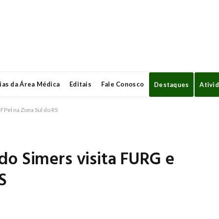
ias da Área Médica
Editais
Fale Conosco
Destaques
Ativi
FPel na Zona Sul do RS
do Simers visita FURG e
S