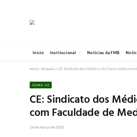
Início
Institucional
Notícias da FMB
Notíc
Início
»
Arquivo
»
CE: Sindicato dos Médicos do Ceará realiza reu
CEARÁ - CE
CE: Sindicato dos Médi
com Faculdade de Med
16 de março de 2022