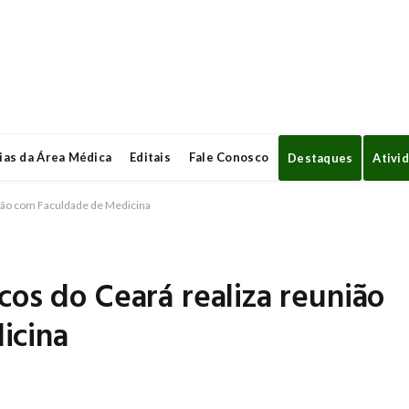
ias da Área Médica
Editais
Fale Conosco
Destaques
Ativi
nião com Faculdade de Medicina
cos do Ceará realiza reunião
icina