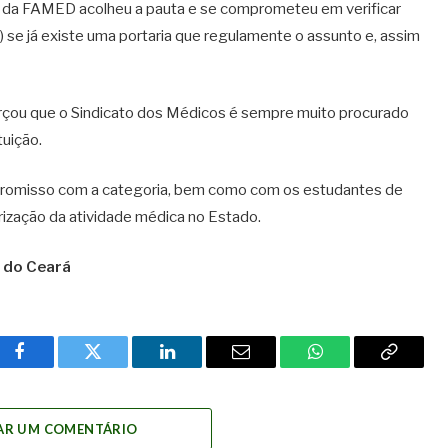
or da FAMED acolheu a pauta e se comprometeu em verificar
 se já existe uma portaria que regulamente o assunto e, assim
forçou que o Sindicato dos Médicos é sempre muito procurado
tuição.
mpromisso com a categoria, bem como com os estudantes de
rização da atividade médica no Estado.
 do Ceará
Facebook
Twitter
LinkedIn
Email
WhatsApp
Copy
Link
AR UM COMENTÁRIO