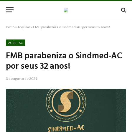
Início
»
Arquivo
»
FMB parabeniza o Sindmed-AC por seus 32 anos!
ACRE - AC
FMB parabeniza o Sindmed-AC
por seus 32 anos!
3 de agosto de 2021