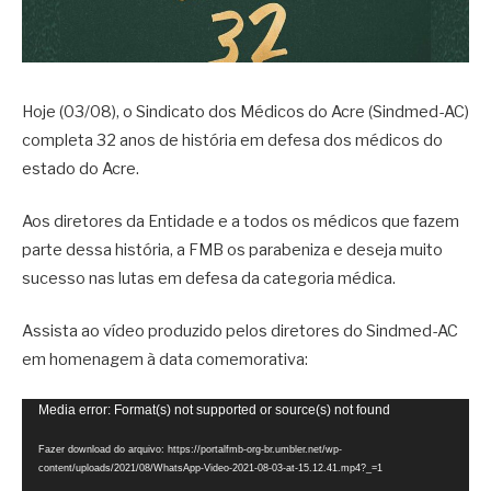
Hoje (03/08), o Sindicato dos Médicos do Acre (Sindmed-AC)
completa 32 anos de história em defesa dos médicos do
estado do Acre.
Aos diretores da Entidade e a todos os médicos que fazem
parte dessa história, a FMB os parabeniza e deseja muito
sucesso nas lutas em defesa da categoria médica.
Assista ao vídeo produzido pelos diretores do Sindmed-AC
em homenagem à data comemorativa:
Tocador
Media error: Format(s) not supported or source(s) not found
de
Fazer download do arquivo: https://portalfmb-org-br.umbler.net/wp-
vídeo
content/uploads/2021/08/WhatsApp-Video-2021-08-03-at-15.12.41.mp4?_=1