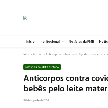
Início
Institucional
Notícias da FMB
Notíc
Início
»
Arquivo
»
Anticorpos contra covid-19 podem passar para b
NOTÍCIAS DA ÁREA MÉDICA
Anticorpos contra cov
bebês pelo leite mate
30 de agosto de 2021