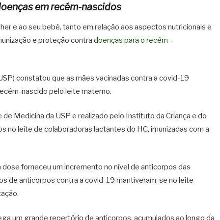
doenças em recém-nascidos
er e ao seu bebê, tanto em relação aos aspectos nutricionais e
munização e proteção contra
doenças para o recém-
(USP) constatou que as mães vacinadas contra a covid-19
ecém-nascido pelo leite materno.
 de Medicina da USP e realizado pelo Instituto da Criança e do
os no leite de colaboradoras lactantes do HC, imunizadas com a
 dose forneceu um incremento no nível de anticorpos das
os de anticorpos contra a covid-19 mantiveram-se no leite
ação.
ega um grande repertório de anticorpos, acumulados ao longo da