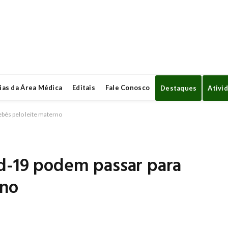
ias da Área Médica
Editais
Fale Conosco
Destaques
Ativi
ebês pelo leite materno
id-19 podem passar para
rno