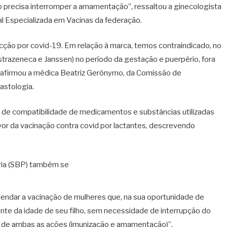
o precisa interromper a amamentação”, ressaltou a ginecologista
al Especializada em Vacinas da federação.
cção por covid-19. Em relação à marca, temos contraindicado, no
Astrazeneca e Janssen) no período da gestação e puerpério, fora
 afirmou a médica Beatriz Gerônymo, da Comissão de
astologia.
s de compatibilidade de medicamentos e substâncias utilizadas
vor da vacinação contra covid por lactantes, descrevendo
tria (SBP) também se
endar a vacinação de mulheres que, na sua oportunidade de
e da idade de seu filho, sem necessidade de interrupção do
s de ambas as ações (imunização e amamentação)”.