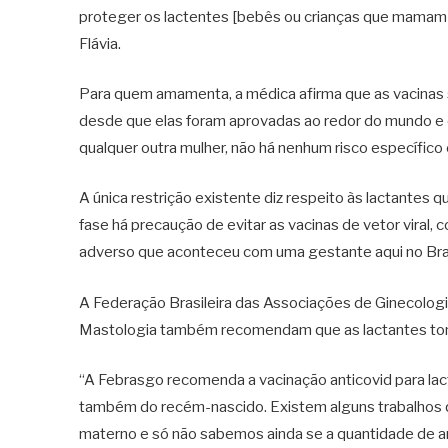
proteger os lactentes [bebês ou crianças que mamam no
Flávia.
Para quem amamenta, a médica afirma que as vacinas s
desde que elas foram aprovadas ao redor do mundo e 
qualquer outra mulher, não há nenhum risco específic
A única restrição existente diz respeito às lactantes 
fase há precaução de evitar as vacinas de vetor viral
adverso que aconteceu com uma gestante aqui no Bras
A Federação Brasileira das Associações de Ginecologia
Mastologia também recomendam que as lactantes tom
“A Febrasgo recomenda a vacinação anticovid para lac
também do recém-nascido. Existem alguns trabalhos q
materno e só não sabemos ainda se a quantidade de a