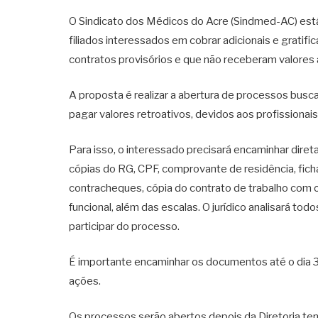
O Sindicato dos Médicos do Acre (Sindmed-AC) está 
filiados interessados em cobrar adicionais e grati
contratos provisórios e que não receberam valores a
A proposta é realizar a abertura de processos busca
pagar valores retroativos, devidos aos profissionais
Para isso, o interessado precisará encaminhar dire
cópias do RG, CPF, comprovante de residência, ficha
contracheques, cópia do contrato de trabalho com os
funcional, além das escalas. O jurídico analisará to
participar do processo.
É importante encaminhar os documentos até o dia 30
ações.
Os processos serão abertos depois da Diretoria ten