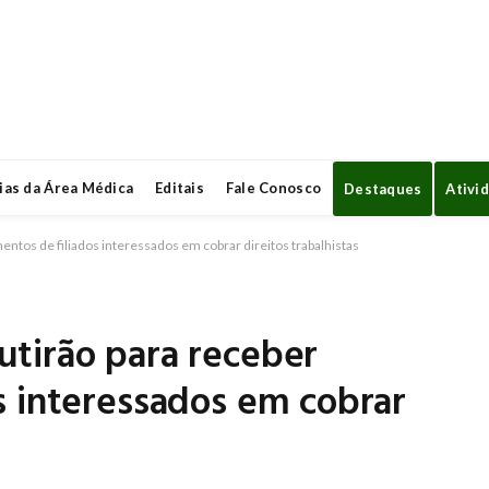
ias da Área Médica
Editais
Fale Conosco
Destaques
Ativi
tos de filiados interessados em cobrar direitos trabalhistas
tirão para receber
s interessados em cobrar