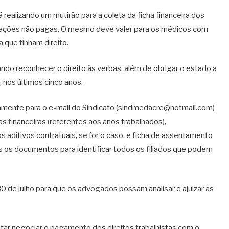
realizando um mutirão para a coleta da ficha financeira dos
ficações não pagas. O mesmo deve valer para os médicos com
 que tinham direito.
ndo reconhecer o direito às verbas, além de obrigar o estado a
, nos últimos cinco anos.
tamente para o e-mail do Sindicato (sindmedacre@hotmail.com)
s financeiras (referentes aos anos trabalhados),
 aditivos contratuais, se for o caso, e ficha de assentamento
dos os documentos para identificar todos os filiados que podem
 de julho para que os advogados possam analisar e ajuizar as
tar negociar o pagamento dos direitos trabalhistas com o