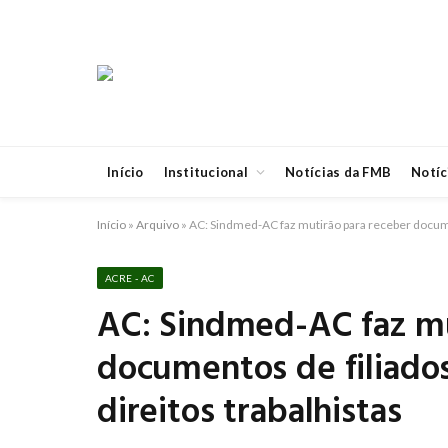
Início
Institucional
Notícias da FMB
Notíc
Início
»
Arquivo
»
AC: Sindmed-AC faz mutirão para receber documen
ACRE - AC
AC: Sindmed-AC faz mu
documentos de filiado
direitos trabalhistas