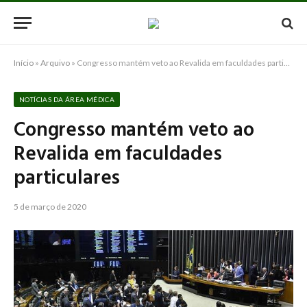
Início
»
Arquivo
»
Congresso mantém veto ao Revalida em faculdades particulares
NOTÍCIAS DA ÁREA MÉDICA
Congresso mantém veto ao
Revalida em faculdades
particulares
5 de março de 2020