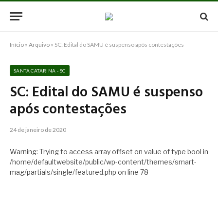
Início
»
Arquivo
»
SC: Edital do SAMU é suspenso após contestações
SANTA CATARINA - SC
SC: Edital do SAMU é suspenso
após contestações
24 de janeiro de 2020
Warning: Trying to access array offset on value of type bool in
/home/defaultwebsite/public/wp-content/themes/smart-
mag/partials/single/featured.php on line 78