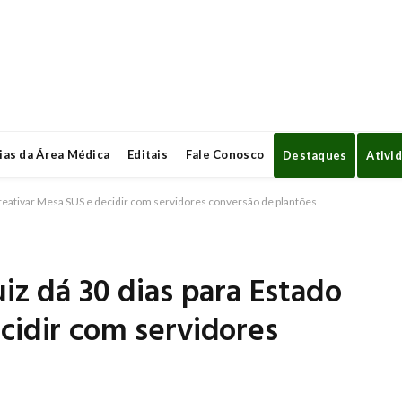
ias da Área Médica
Editais
Fale Conosco
Destaques
Ativi
o reativar Mesa SUS e decidir com servidores conversão de plantões
iz dá 30 dias para Estado
cidir com servidores