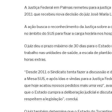
A Justiça Federal em Palmas remeteu para a justiça
2011 que recebeu nova decisão do juiz José Maria L
A ação busca o reconhecimento da Justiça sobre 
no âmbito do SUS para fixar a carga horária nos hosp
O juiz deu o prazo máximo de 30 dias para o Estado 
trabalho nas unidades de saúde, a escala de plantão
horas extras.
“Desde 2011 o Sindicato tenta fazer a discussão e d
a Mesa SUS, e após idas e vindas para a Justiça Fe
que hoje acatou nossos pedidos mais uma vez”, ava
que o Estado cumpra a deliberação judicial e discu
respeitem a legislação”, conclui.
O juiz também determina que o Estado do Tocantin