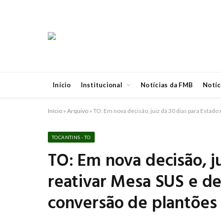
Início
Institucional
Notícias da FMB
Notíc
Início
»
Arquivo
»
TO: Em nova decisão, juiz dá 30 dias para Estad
TOCANTINS - TO
TO: Em nova decisão, ju
reativar Mesa SUS e de
conversão de plantões