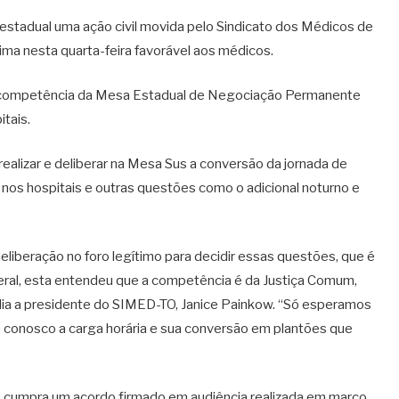
 estadual uma ação civil movida pelo Sindicato dos Médicos de
ima nesta quarta-feira favorável aos médicos.
a competência da Mesa Estadual de Negociação Permanente
itais.
realizar e deliberar na Mesa Sus a conversão da jornada de
 nos hospitais e outras questões como o adicional noturno e
eliberação no foro legítimo para decidir essas questões, que é
deral, esta entendeu que a competência é da Justiça Comum,
lia a presidente do SIMED-TO, Janice Painkow. “Só esperamos
ta conosco a carga horária e sua conversão em plantões que
s cumpra um acordo firmado em audiência realizada em março